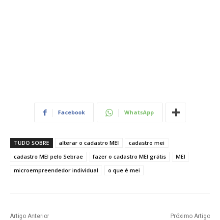
Facebook
WhatsApp
TUDO SOBRE
alterar o cadastro MEI
cadastro mei
cadastro MEI pelo Sebrae
fazer o cadastro MEI grátis
MEI
microempreendedor individual
o que é mei
Artigo Anterior
Próximo Artigo