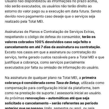
Usuário não disponibilizou as informações no prazo acima,
não serão executados, os usuários não terão direito ao
estorno do valor pago ou a execução em data futura. Sendo
devido novo pagamento caso deseje que o serviços seja
realizado pela Total MEI.
Assinaturas de Planos e Contratação de Serviços Extras,
respeitando o código de defesa do consumidor,
terão os
valores cobrados 100% devolvidos caso seja feito o
cancelamento em até 7 dias da assinatura ou contratação
.
Exceto nos casos em que a assinatura ou contratação do
serviço, tenha gerado custos razoáveis para a Total MEI e que
justifique a cobrança, como serviços parcialmente
executados por falta ou omissão de informação do usuário.
Na assinatura de qualquer plano na Total MEI, a
primeira
cobrança é considerada como
Taxa de Setup
, utilizada como
compensação para configuração inicial da plataforma, bem
como na prestação de suporte / assessoria inicial ao usuário.
As próximas
renovações – automáticas até que seja
solicitado o cancelamento – serão referentes ao período
anterior que se passou
(mês, semestre ou ano), ou seja,