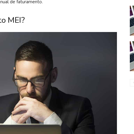
nual de faturamento.
to MEI?