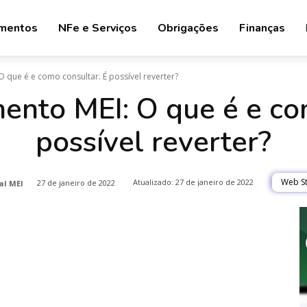
mentos
NFe e Serviços
Obrigações
Finanças
que é e como consultar. É possível reverter?
nto MEI: O que é e com
possível reverter?
Atualizado:
27 de janeiro de 2022
Web St
27 de janeiro de 2022
al MEI