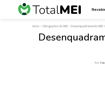
Recebi
Início
Obrigações do MEI
Desenquadramento MEI: O 
Desenquadrame
Por
Tot