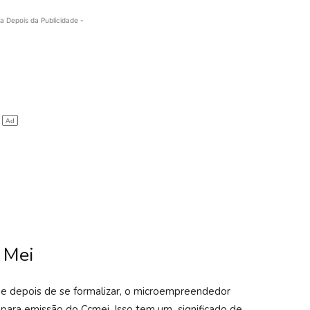
a Depois da Publicidade -
 Mei
que depois de se formalizar, o microempreendedor
s para emissão do Ccmei. Isso tem um significado de