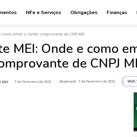
mentos
NFe e Serviços
Obrigações
Finanças
 como emitir o cartão comprovante de CNPJ MEI
 MEI: Onde e como emi
omprovante de CNPJ M
Atualizado:
7 de fevereiro de 2022
Web S
7 de fevereiro de 2022
l MEI